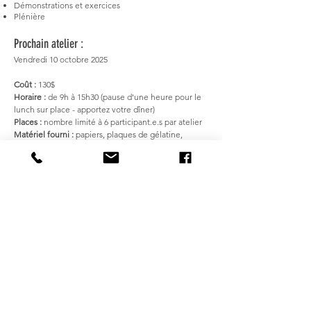
Démonstrations et exercices
Plénière
Prochain
atelier :
Vendredi 10 octobre 2025
Coût :
130
$
Horaire :
de 9h à 15h30 (pause d'une heure pour le
lunch sur place - apportez votre dîner)
Places :
nombre limité à 6 participant.e.s par atelier
Matériel fourni :
papiers, plaques de gélatine,
rouleaux, série de motifs divers
Matériel à apporter :
vos couleurs à l'acrylique,
quelques spatules si vous en avez, un vieux bottin
téléphonique ou des vieux journaux, tablier, essuie-
tout, chiffons
Lieu :
Atelier-galerie Gaëtane Dion
25, Ch. du Ruisseau, Sainte-Catherine-de-Hatley
Information/inscription :
cell.:
438-498-9752
ou par
courriel en cliquant ci-dessous:
Intérêt / Info / Inscription